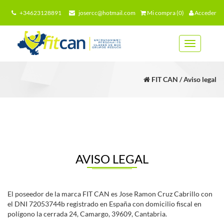
+34623128891
josercc@hotmail.com
Mi compra (0)
Acceder
Toggle
navigation
FIT CAN / Aviso legal
AVISO LEGAL
El poseedor de la marca FIT CAN es Jose Ramon Cruz Cabrillo con
el DNI 72053744b registrado en España con domicilio fiscal en
polígono la cerrada 24, Camargo, 39609, Cantabria.