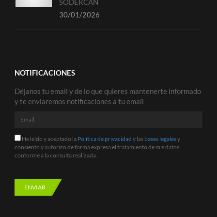
SODERCAN
30/01/2026
NOTIFICACIONES
Déjanos tu email y de lo que quieres mantenerte informado
y te enviaremos notificaciones a tu email
Email
He
He leído y aceptado la
Política de privacidad
y las
bases legales
y
leído
consiento y autorizo de forma expresa el tratamiento de mis datos
y
conforme a la consulta realizada.
aceptado
la
Política
de
ENVIAR
privacidad
y
las