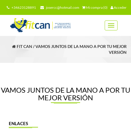
+34623128891
josercc@hotmail.com
Mi compra (0)
Acceder
Toggle
navigation
FIT CAN / VAMOS JUNTOS DE LA MANO A POR TU MEJOR
VERSIÓN
VAMOS JUNTOS DE LA MANO A POR TU
MEJOR VERSIÓN
ENLACES