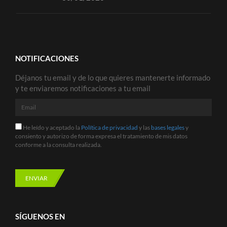
NOTIFICACIONES
Déjanos tu email y de lo que quieres mantenerte informado
y te enviaremos notificaciones a tu email
Email
He
He leído y aceptado la
Política de privacidad
y las
bases legales
y
leído
consiento y autorizo de forma expresa el tratamiento de mis datos
y
conforme a la consulta realizada.
aceptado
la
Política
de
ENVIAR
privacidad
y
las
bases
SÍGUENOS EN
legales